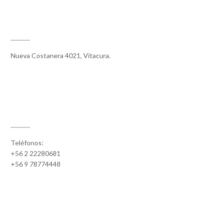
UBICACIÓN
Nueva Costanera 4021, Vitacura.
CONTACTO
Teléfonos:
+56 2 22280681
+56 9 78774448